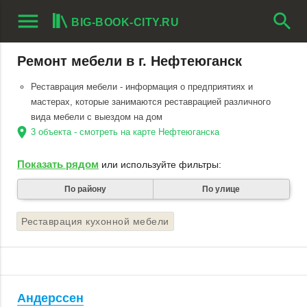
menu
search
BIG-BOOK-CITY.RU
Ремонт мебели в г. Нефтеюганск
Реставрация мебели - информация о предприятиях и
мастерах, которые занимаются реставрацией различного
вида мебели с выездом на дом
location_on
3 объекта - смотреть на карте Нефтеюганска
Показать рядом
или используйте фильтры:
По району
По улице
Реставрация кухонной мебели
Андерссен