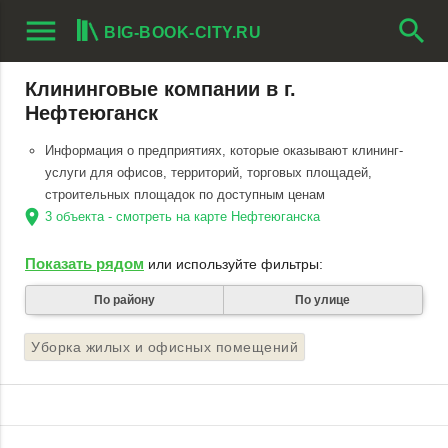
menu
search
BIG-BOOK-CITY.RU
Клининговые компании в г.
Нефтеюганск
Информация о предприятиях, которые оказывают клининг-
услуги для офисов, территорий, торговых площадей,
строительных площадок по доступным ценам
location_on
3 объекта - смотреть на карте Нефтеюганска
Показать рядом
или используйте фильтры:
По району
По улице
Уборка жилых и офисных помещений