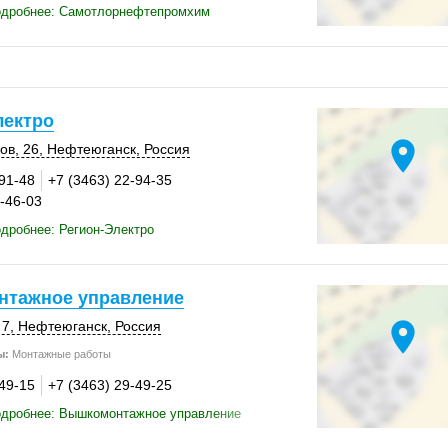
одробнее: Самотлорнефтепромхим
лектро
location_on
ов, 26
,
Нефтеюганск
,
Россия
-91-48
+7 (3463) 22-94-35
9-46-03
дробнее: Регион-Электро
тажное управление
location_on
 7
,
Нефтеюганск
,
Россия
ы:
Монтажные работы
-49-15
+7 (3463) 29-49-25
одробнее: Вышкомонтажное управление