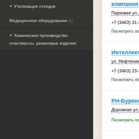
компания
Утилизация отходов
Парковая ул.,
Медицинское оборудование
(1)
+7 (3463) 31
Посмотреть по
Химическое производство:
пластмассы, резиновые изделия
Интеллек
ул. Нефтяник
+7 (3463) 23
Посмотреть по
РН-Бурен
Дорожная ул.
Посмотреть п