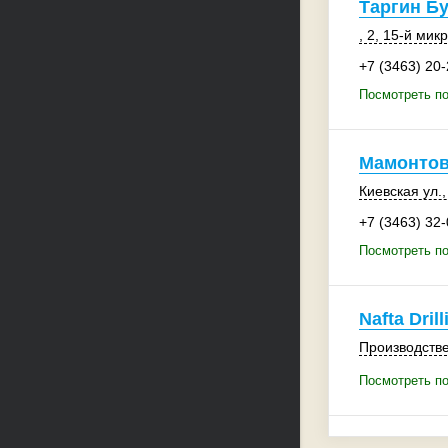
Таргин Б
, 2
,
15-й мик
+7 (3463) 20
Посмотреть по
Мамонтов
Киевская ул.,
+7 (3463) 32
Посмотреть п
Nafta Drill
Производств
Посмотреть под