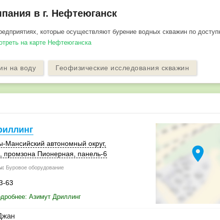
пания в г. Нефтеюганск
редприятиях, которые осуществляют бурение водных скважин по досту
мотреть на карте Нефтеюганска
ин на воду
Геофизические исследования скважин
риллинг
ы-Мансийский автономный округ,
location_on
,
промзона Пионерная
,
панель-6
ы:
Буровое оборудование
3-63
дробнее: Азимут Дриллинг
Джан