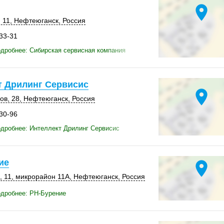
location_on
 11
,
Нефтеюганск
,
Россия
-33-31
дробнее: Сибирская сервисная компания
т Дрилинг Сервисис
location_on
ов, 28
,
Нефтеюганск
,
Россия
-30-96
дробнее: Интеллект Дрилинг Сервисис
ие
location_on
, 11
,
микрорайон 11А
,
Нефтеюганск
,
Россия
одробнее: РН-Бурение