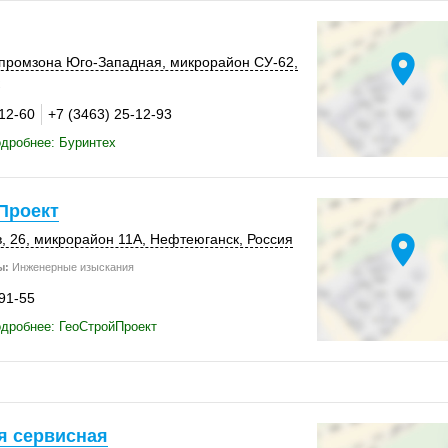
location_on
 промзона Юго-Западная,
микрорайон СУ-62
,
-12-60
+7 (3463) 25-12-93
дробнее: Буринтех
Проект
location_on
, 26
,
микрорайон 11А
,
Нефтеюганск
,
Россия
ы:
Инженерные изыскания
-91-55
дробнее: ГеоСтройПроект
я сервисная