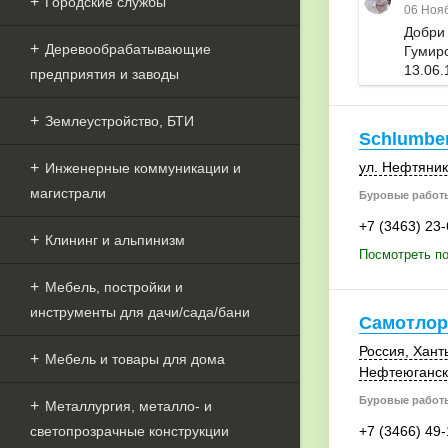
Городские службы
06 Нояб
Добри
Деревообрабатывающие
Гумир
13.06.
предприятия и заводы
Землеустройство, БТИ
Schlumbe
ул. Нефтяник
Инженерные коммуникации и
магистрали
Буровые работ
+7 (3463) 23
Клининг и альпинизм
Посмотреть по
Мебель, постройки и
инструменты для дачи/сада/бани
Самотло
Россия
, Хант
Мебель и товары для дома
Нефтеюганск
Буровые работ
Металлургия, металло- и
светопрозрачные конструкции
+7 (3466) 49