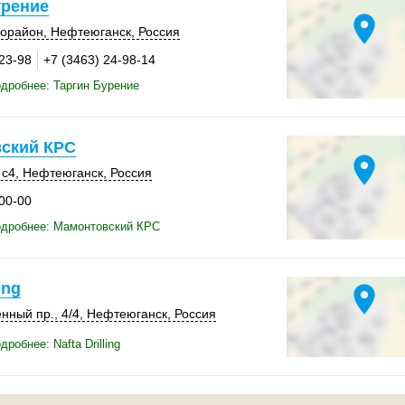
урение
location_on
рорайон
,
Нефтеюганск
,
Россия
-23-98
+7 (3463) 24-98-14
дробнее: Таргин Бурение
ский КРС
location_on
 с4
,
Нефтеюганск
,
Россия
-00-00
одробнее: Мамонтовский КРС
ing
location_on
енный пр.,
4/4
,
Нефтеюганск
,
Россия
робнее: Nafta Drilling