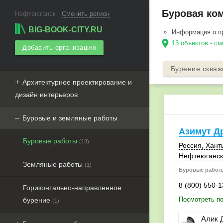
Буровая ком
Нефтеюганск
Сменить регион
BIG-BOOK-CITY.RU
Информация о п
location_on
13 объектов - с
Добавить организацию
Бурение скваж
Архитектурное проектирование и
дизайн интерьеров
Буровые и земляные работы
Азимут Д
Буровые работы
(13)
Россия
, Хант
Нефтеюганск
Земляные работы
(1)
Буровые работ
8 (800) 550-1
Горизонтально-направленное
Посмотреть по
бурение
(1)
Алик 