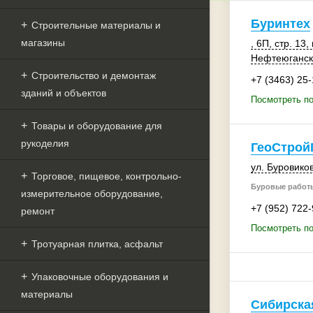
Буринтех
Строительные материалы и
магазины
, 6П
,
стр. 13
,
Нефтеюганск
Строительство и демонтаж
+7 (3463) 25
зданий и объектов
Посмотреть по
Товары и оборудование для
рукоделия
ГеоСтрой
ул. Буровиков
Торговое, пищевое, контрольно-
Буровые работ
измерительное оборудование,
+7 (952) 722
ремонт
Посмотреть по
Тротуарная плитка, асфальт
Упаковочные оборудования и
материалы
Сибирска