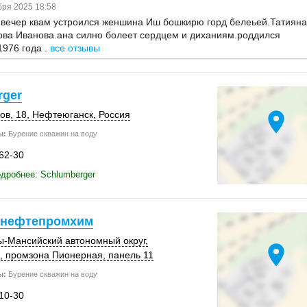
ря 2025 18:58
 вечер квам устроился женшина Иш бошкирю горд белеьей.Татияна
ова Иванова.ана силно болеет сердцем и диханиям.роддился
1976 года .
все отзывы
rger
location_on
ов, 18
,
Нефтеюганск
,
Россия
ы:
Бурение скважин на воду
-62-30
дробнее: Schlumberger
рнефтепромхим
ы-Мансийский автономный округ,
location_on
,
промзона Пионерная
,
панель 11
ы:
Бурение скважин на воду
-10-30