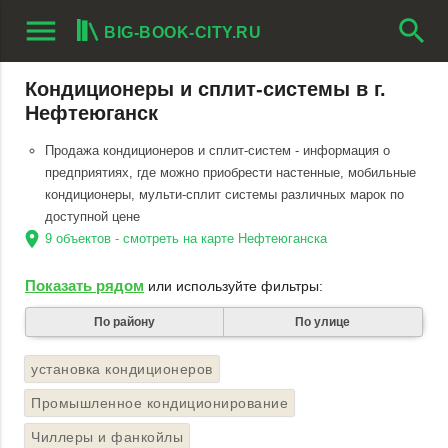
menu
search
BIG-BOOK-CITY.RU
Кондиционеры и сплит-системы в г.
Нефтеюганск
Продажа кондиционеров и сплит-систем - информация о
предприятиях, где можно приобрести настенные, мобильные
кондиционеры, мульти-сплит системы различных марок по
доступной цене
location_on
9 объектов - смотреть на карте Нефтеюганска
Показать рядом
или используйте фильтры:
По району
По улице
установка кондиционеров
Промышленное кондиционирование
Чиллеры и фанкойлы