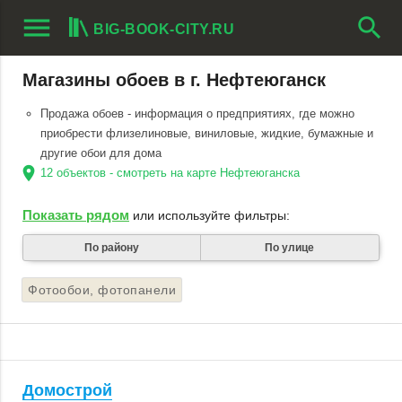
menu
search
BIG-BOOK-CITY.RU
Магазины обоев в г. Нефтеюганск
Продажа обоев - информация о предприятиях, где можно
приобрести флизелиновые, виниловые, жидкие, бумажные и
другие обои для дома
location_on
12 объектов - смотреть на карте Нефтеюганска
Показать рядом
или используйте фильтры:
По району
По улице
Фотообои, фотопанели
Домострой