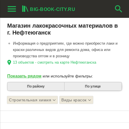
menu
search
BIG-BOOK-CITY.RU
Магазин лакокрасочных материалов в
г. Нефтеюганск
Информация о предприятиях, где можно приобрести лаки и
краски различных видов для ремонта дома, офиса или
производства оптом и в розницу
location_on
13 объектов - смотреть на карте Нефтеюганска
Показать рядом
или используйте фильтры:
По району
По улице
Строительная химия
Виды красок