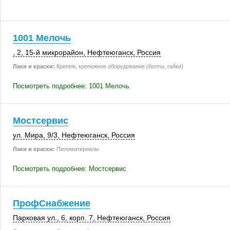
1001 Мелочь
, 2
,
15-й микрорайон
,
Нефтеюганск
,
Россия
Лаки и краски:
Крепеж, крепежное оборудование (болты, гайки)
Посмотреть подробнее: 1001 Мелочь
Мостсервис
ул. Мира
,
9/3
,
Нефтеюганск
,
Россия
Лаки и краски:
Пиломатериалы
Посмотреть подробнее: Мостсервис
ПрофСнабжение
Парковая ул., 6
,
корп. 7
,
Нефтеюганск
,
Россия